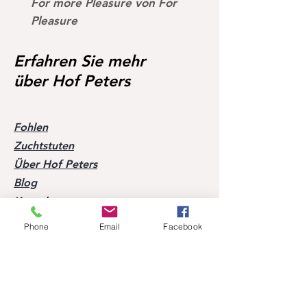
For more Pleasure von For
Dark Devil von Devil 
Pleasure
St.Pr.
Ramiro
Ronja
Z
Erfahren Sie mehr
Welonka
über Hof Peters
Abstammung auf horsetelex:
https://www.horsetelex.de/h
Fohlen
orses/pedigree/2121153/orla
Zuchtstuten
ndo-love-z
Über Hof Peters
Blog
Kontakt
Phone
Email
Facebook
Besuchen Sie unsere Pferde
Mobil:
+49 170 9864204
Hilfe