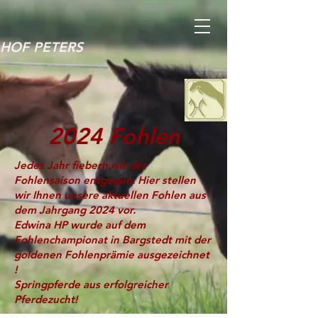
HOF PETERS
2024 Fohlen
Jedes Jahr fiebern wir der
Fohlensaison entgegen. Hier stellen
wir Ihnen unsere aktuellen Fohlen aus
dem Jahrgang 2024 vor.
Edwina HP wurde auf dem
Fohlenchampionat in Bargstedt mit der
goldenen Fohlenprämie ausgezeichnet
!
Springpferde aus erfolgreicher
Pferdezucht!