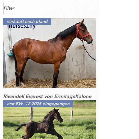
Filter
verkauft nach Irland
Rivendell Everest von ErmitageKalone
erst BW- 12-2025 eingegangen