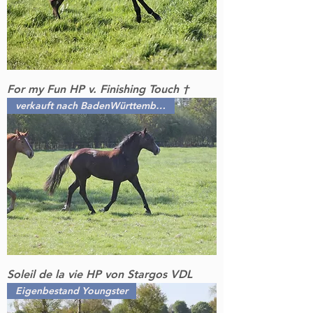
For my Fun HP v. Finishing Touch †
verkauft nach BadenWürttemberg
Soleil de la vie HP von Stargos VDL
Eigenbestand Youngster