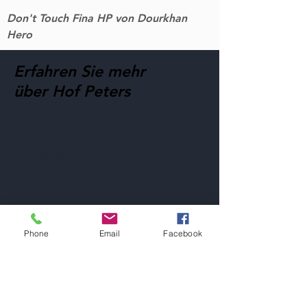
Don't Touch Fina HP von Dourkhan
Hero
Erfahren Sie mehr
über Hof Peters
Fohlen
Zuchtstuten
Über Hof Peters
Blog
Kontakt
Phone
Email
Facebook
Besuchen Sie unsere Pferde
Mobil:
+49 170 9864204
Hilfe