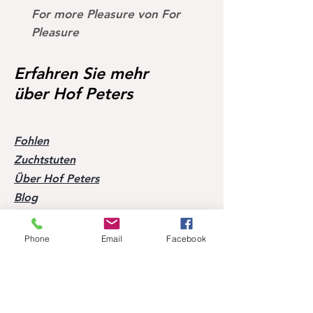
For more Pleasure von For
Dark Devil von Devil 
St.Pr.
Calypso
Pleasure
Calmia
II
Paloma
Erfahren Sie mehr
über Hof Peters
https://www.horsetelex.de/h
orses/pedigree/3045312/for-
more-pleasure
Fohlen
Zuchtstuten
Über Hof Peters
Blog
Kontakt
Phone
Email
Facebook
Besuchen Sie unsere Pferde
Mobil:
+49 170 9864204
Hilfe