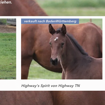
iehen.
verkauft nach BadenWürttemberg
Schnellansicht
Highway's Spirit von Highway TN