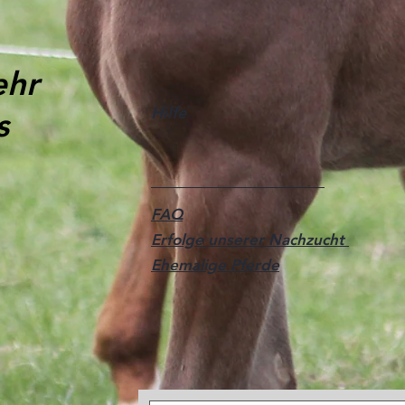
ehr
Hilfe
s
FAQ
Erfolge unserer Nachzucht
Ehemalige Pferde