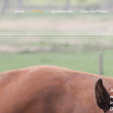
Start
Fohlen
Zuchtstuten
Über Hof Peters
J
w
I
D