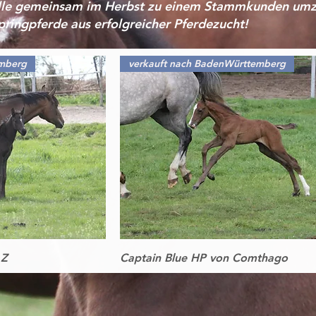
lle gemeinsam im Herbst zu einem Stammkunden umz
pringpferde aus erfolgreicher Pferdezucht!
emberg
verkauft nach BadenWürttemberg
icht
Schnellansicht
 Z
Captain Blue HP von Comthago