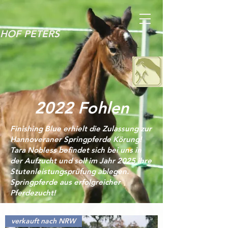
HOF PETERS
2022 Fohlen
Finishing Blue erhielt die Zulassung zur
Hannoveraner Springpferde Körung!
Tara Nobless befindet sich bei uns in
der Aufzucht und soll im Jahr 2025 ihre
Stutenleistungsprüfung ablegen.
Springpferde aus erfolgreicher
Pferdezucht!
verkauft nach NRW