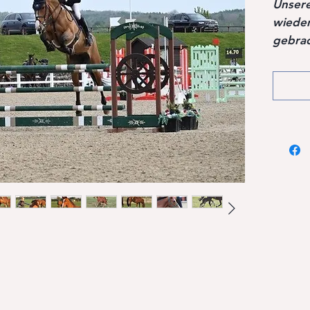
Unser
wieder
gebrac
Habitu
Grafin