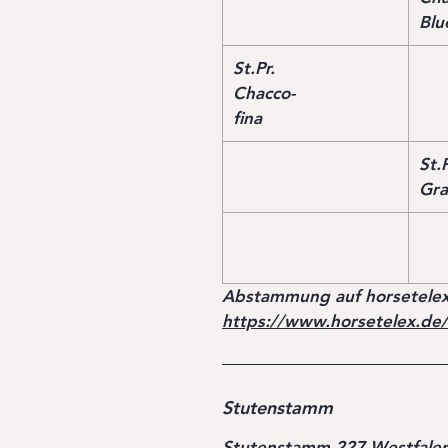
Blu
St.Pr.
Chacco-
fina
St.P
Gra
Abstammung auf horsetelex
https://www.horsetelex.de
Stutenstamm
Stutenstamm 227 Westfale