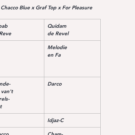
 Chacco Blue x Graf Top x For Pleasure
bab
Quidam
Reve
de Revel
Melodie
en Fa
nde-
Darco
 van't
els-
t
Idjaz-C
cco
Cham-