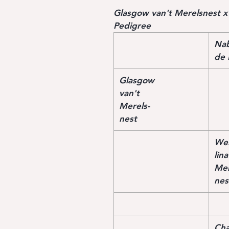
Glasgow van't Merelsnest x
Pedigree
Na
de 
Glasgow
van't
Merels-
nest
We
lina
Mer
nes
Cha