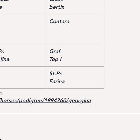
e
bertin
Contara
r.
Graf
fina
Top I
St.Pr.
Farina
:
/horses/pedigree/1994760/georgina
n