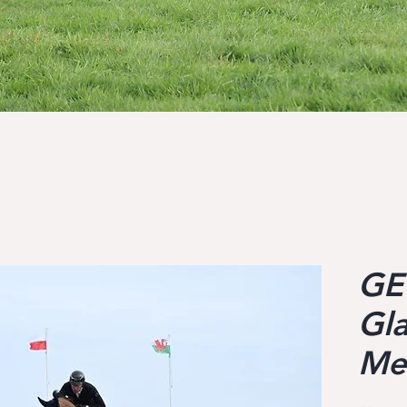
GE
Gl
Me