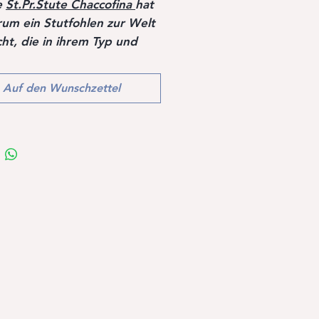
e
St.Pr.Stute
Chaccofina
hat
um ein Stutfohlen zur Welt
ht, die in ihrem Typ und
s ganz an ihre Großmutter
a erinnert.
Auf den Wunschzettel