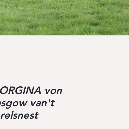
ORGINA von
asgow van't
relsnest