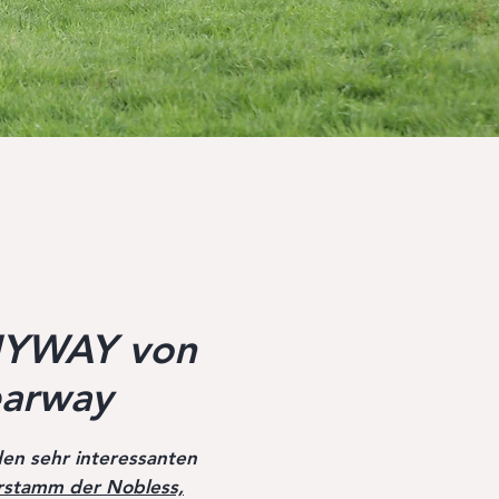
YWAY von
earway
en sehr interessanten
rstamm der Nobless,