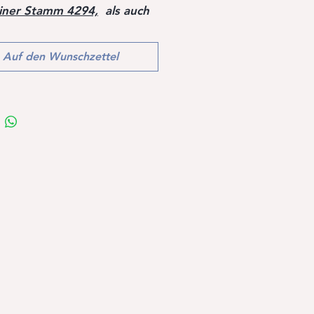
iner Stamm 4294,
als auch
en inernational
reichen Vater Clearway fließt
Auf den Wunschzettel
 interessantes Blut in den
.