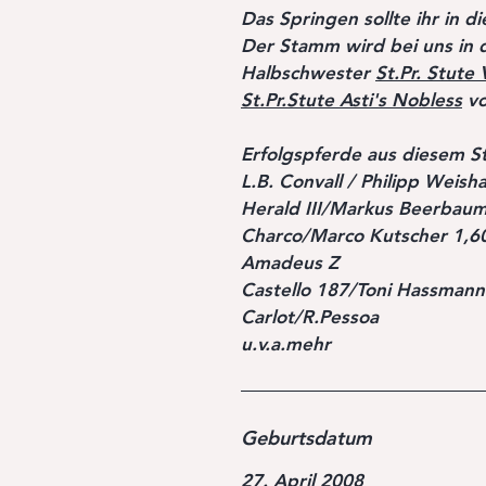
Das Springen sollte ihr in 
Der Stamm wird bei uns in 
Halbschwester
St.Pr. Stute
St.Pr.Stute Asti's Nobless
vo
Erfolgspferde aus diesem 
L.B. Convall / Philipp Weish
Herald III/Markus Beerbaum
Charco/Marco Kutscher 1,60
Amadeus Z 1,60
Castello 187/Toni Hassmann
Carlot/R.Pessoa 1,
u.v.a.mehr
Geburtsdatum
27. April 2008