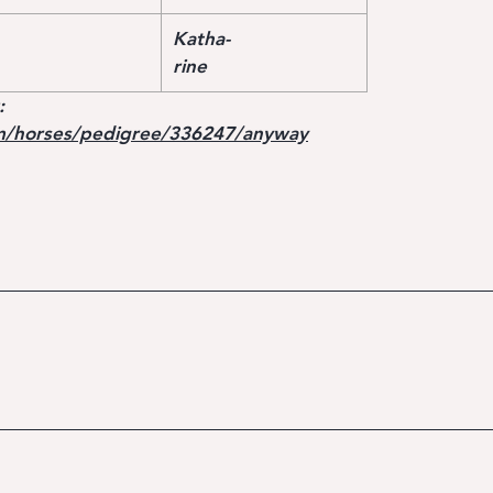
Katha-
rine
:
m/horses/pedigree/336247/anyway