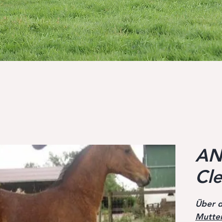
AN
Cl
Über d
Mutte