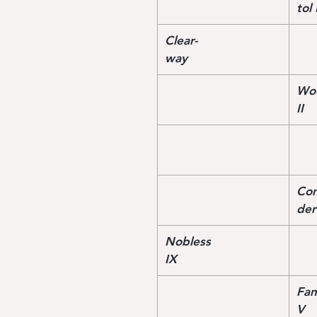
tol 
Clear-
way
Wo
II
Con
der
Nobless
IX
Fan
V