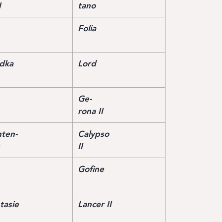
I
tano
Folia
dka
Lord
Ge-
rona II
ten-
Calypso
II
Gofine
tasie
Lancer II