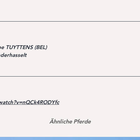
pe TUYTTENS (BEL)
nderhasselt
/watch?v=nQCk4RODYfc
Ähnliche Pferde