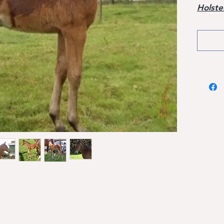
Holste
über d
erfolg
höchst
Adern