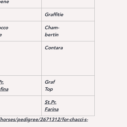
oene
Graffitie
cco
Cham-
e
bertin
Contara
r.
Graf
fina
Top
St.Pr.
Farina
horses/pedigree/2671312/for-chacci-s-