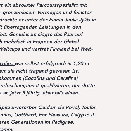
t ein absoluter Parcoursspezialist mit
er grenzenlosem Vermögen und feinster
ruckte er unter der Finnin Juulia Jyläs in
t überragenden Leistungen in den
lt. Gemeinsam siegte das Paar auf
ch mehrfach in Etappen der Global
eltcups und vertrat Finnland bei Welt-
.
cofina
war selbst erfolgreich in 1,20 m
dem sie nicht tragend gewesen ist.
chkommen (
Cocofina
und
Cerafina
)
ndeschampionat qualifizieren, der dritte
 an jetzt 5 jährig, ebenfalls einen
 Spitzenvererber Quidam de Revel, Toulon
nnus, Gotthard, For Pleasure, Calypso II
deren Generationen im Pedigree.
Stamm: