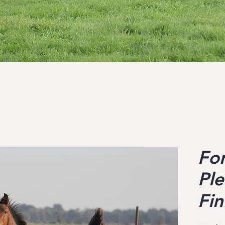
For
Pl
Fin