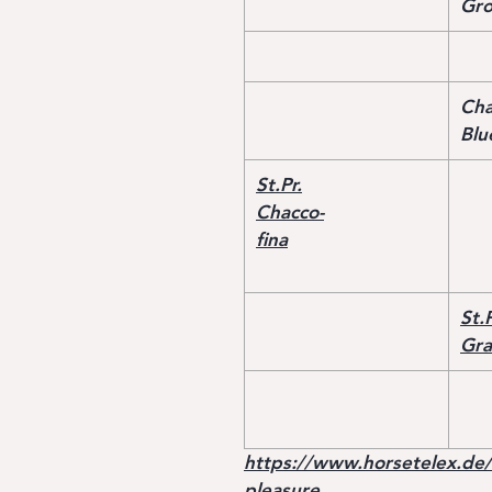
Gr
Cha
Blu
St.Pr.
Chacco-
fina
St.P
Gra
https://www.horsetelex.de/
pleasure