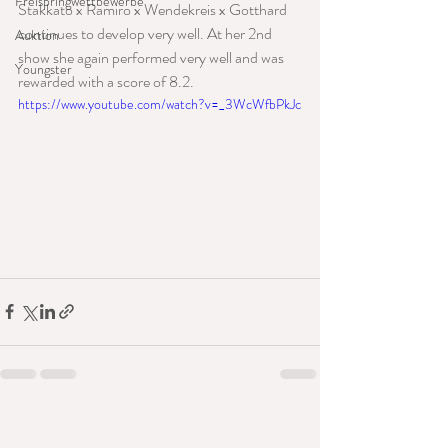
Freispringwettbewerbe
Stakkato x Ramiro x Wendekreis x Gotthard 
continues to develop very well. At her 2nd 
Auktion
show she again performed very well and was 
Youngster
rewarded with a score of 8.2. 
https://www.youtube.com/watch?v=_3WcWfbPkJc