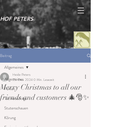
HOF PETERS
Beitrag
Allgemeines
Heide Peters
Allgemeines
25. Dez. 2024
0 Min. Lesezeit
Merry Christmas to all our
Fohlen
friends and customers 🎄🎅✨
Turniererfolge
Stutenschauen
Körung