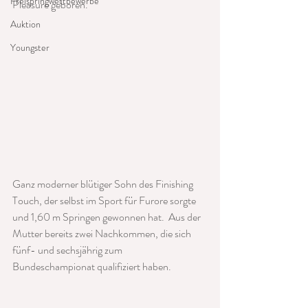
Freispringwettbewerbe
Pleasure geboren.
Auktion
Youngster
Ganz moderner blütiger Sohn des Finishing 
Touch, der selbst im Sport für Furore sorgte 
und 1,60 m Springen gewonnen hat.  Aus der 
Mutter bereits zwei Nachkommen, die sich 
fünf- und sechsjährig zum 
Bundeschampionat qualifiziert haben.