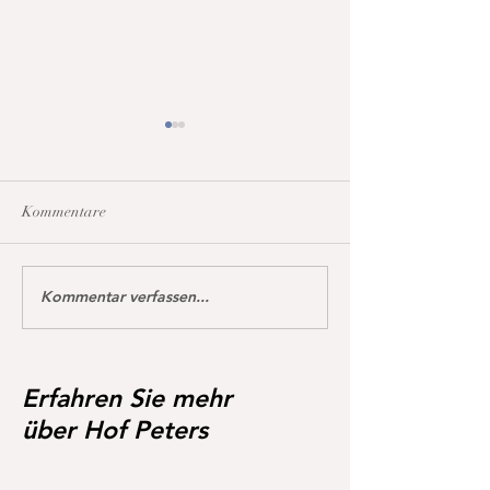
Kommentare
Kommentar verfassen...
Unser Osterhase 
Tragend von Hannofax 😍❣️
*06.04.2026 Heng
von Highway TN
Erfahren Sie mehr
über Hof Peters