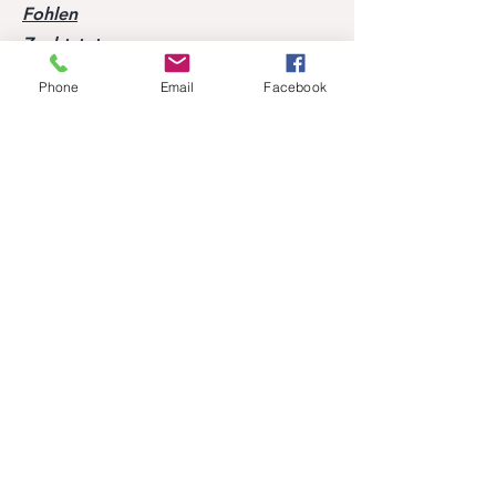
Fohlen
Zuchtstuten
Über Hof Peters
Phone
Email
Facebook
Blog
Kontakt
Besuchen Sie unsere Pferde
Mobil:
+49 170 9864204
Hilfe
FAQ
Erfolge unserer Nachzucht
Ehemalige Pferde