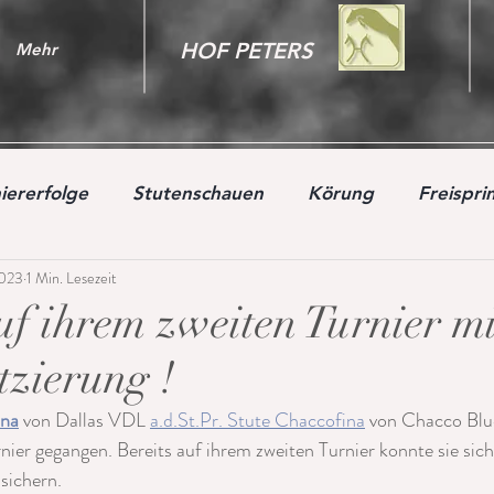
HOF PETERS
Mehr
iererfolge
Stutenschauen
Körung
Freispr
2023
1 Min. Lesezeit
uf ihrem zweiten Turnier mi
tzierung !
ina
 von Dallas VDL 
a.d.St.Pr. Stute Chaccofina
 von Chacco Blue
nier gegangen. Bereits auf ihrem zweiten Turnier konnte sie sich 
 sichern.