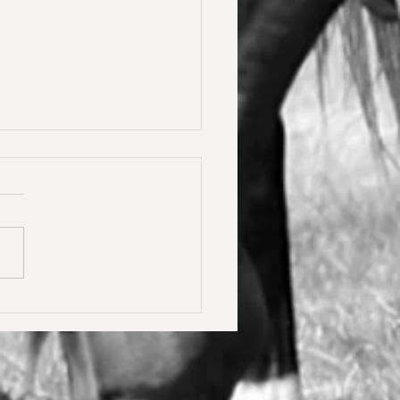
y Calmia gewinnt die
ster Tour für 6 jährige in
olden gegen 66 Starter 🥇