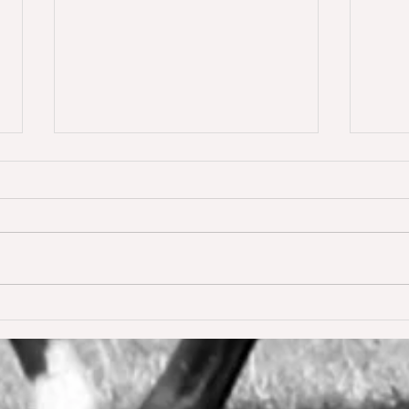
Dream of Love gewinnt
Happ
erstmals S** 1,45m
Young
De W
🥳