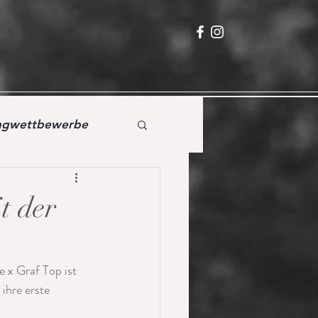
ingwettbewerbe
t der
 x Graf Top ist 
ihre erste 