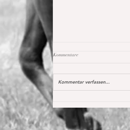
Kommentare
Kommentar verfassen...
Oh my Fina in Donaueschingen
das erste Mal international S*
1,40 m in der Youngster Tour
platziert 🔝