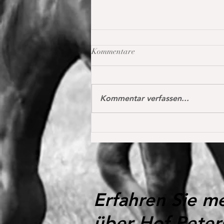
Kommentare
Kommentar verfassen...
Oh my Fina in Donaueschingen
das erste Mal international S*
1,40 m in der Youngster Tour
platziert 🔝
Erfahren Sie m
über Hof Peter