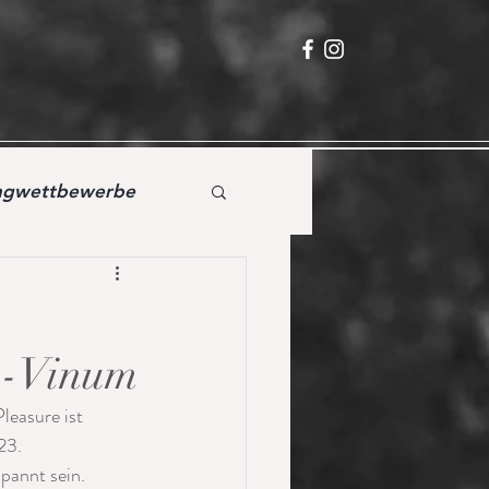
ingwettbewerbe
en-Vinum
leasure ist 
23.
spannt sein.