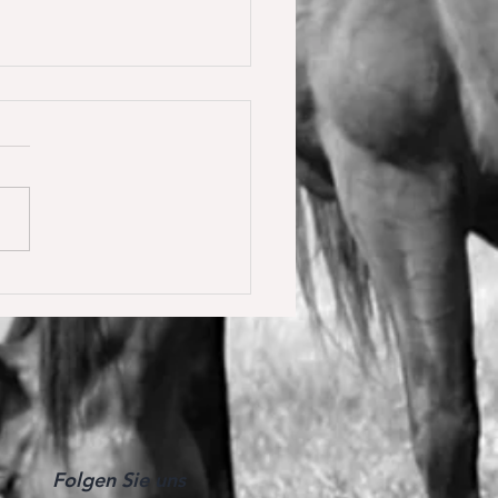
y Calmia gewinnt die
ster Tour für 6 jährige in
olden gegen 66 Starter 🥇
Folgen Sie uns