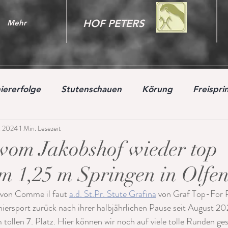
HOF PETERS
Mehr
iererfolge
Stutenschauen
Körung
Freispr
. 2024
1 Min. Lesezeit
 vom Jakobshof wieder top
 im 1,25 m Springen in Olf
 von Comme il faut 
a.d. St.Pr. Stute Grafina
 von Graf Top-For P
iersport zurück nach ihrer halbjährlichen Pause seit August 20
tollen 7. Platz. Hier können wir noch auf viele tolle Runden ge