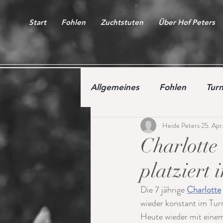
Start
Fohlen
Zuchtstuten
Über Hof Peters
Allgemeines
Fohlen
Turn
Heide Peters
25. Apr
Auktion
Youngster
Charlotte
platziert
Die 7 jährige 
Charlotte
wieder konstant im Turn
Heute wieder mit einem 