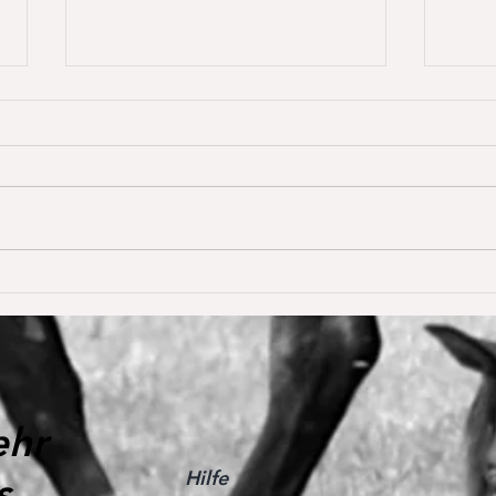
Dream of Love gewinnt
Happ
erstmals S** 1,45m
Young
De W
🥳
ehr
Hilfe
s