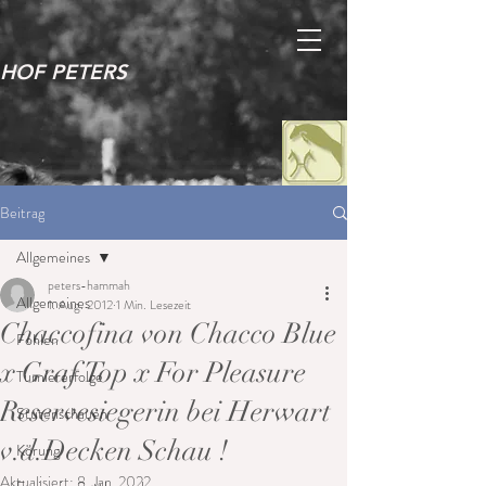
HOF PETERS
Beitrag
Allgemeines
peters-hammah
Allgemeines
1. Aug. 2012
1 Min. Lesezeit
Chaccofina von Chacco Blue
Fohlen
x Graf Top x For Pleasure
Turniererfolge
Reservesiegerin bei Herwart
Stutenschauen
v.d.Decken Schau !
Körung
Aktualisiert:
8. Jan. 2022