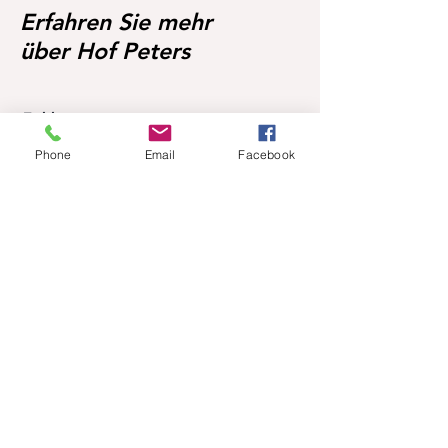
Erfahren Sie mehr
über Hof Peters
Fohlen
Zuchtstuten
Phone
Email
Facebook
Über Hof Peters
Blog
Kontakt
Besuchen Sie unsere Pferde
Mobil:
+49 170 9864204
Hilfe
FAQ