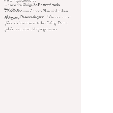
Freispringwettbewerbe
Unsere dreijährige 
St.Pr.Anwärterin 
Auktion
Chaccofina
 von Chacco Blue wird in ihrer 
Abteilung 
Reservesiegerin!
!! Wir sind super 
Youngster
glücklich über diesen tollen Erfolg. Damit 
gehört sie zu den Jahrgangsbesten