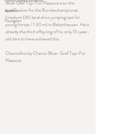
Freispringwettbewerbe
Blue-Graf Top-For Pleasure won the 
qualification for the Bundeschampionat 
Auktion
(medium (M) level show jumping test for 
Youngster
young horses / 1.30 m) in Babenhausen. He is 
already the third offspring of his only 13-year-
old dam to have achieved this.
Chaccofina by Chacco Blue- Graf Top-For 
Pleasure