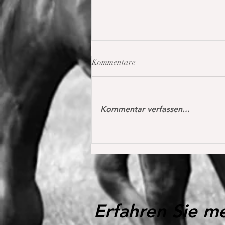
Kommentare
Kommentar verfassen...
Oh my Fina in Donaueschingen
das erste Mal international S*
1,40 m in der Youngster Tour
platziert 🔝
Erfahren Sie m