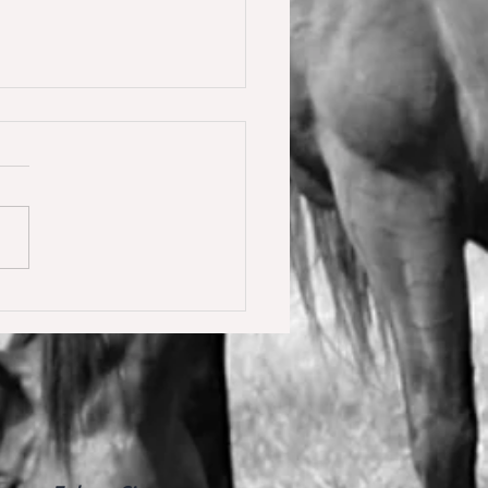
y Calmia gewinnt die
ster Tour für 6 jährige in
olden gegen 66 Starter 🥇