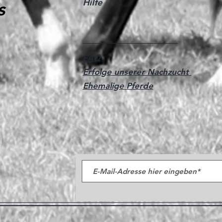
Hilfe
s
FAQ
Erfolge unserer Nachzucht
Ehemalige Pferde