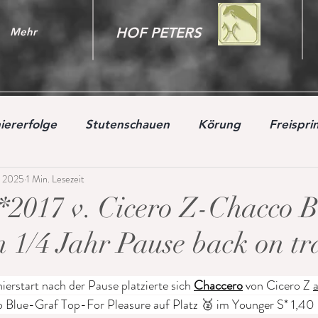
HOF PETERS
Mehr
iererfolge
Stutenschauen
Körung
Freispr
. 2025
1 Min. Lesezeit
*2017 v. Cicero Z-Chacco B
n 1/4 Jahr Pause back on tr
ierstart nach der Pause platzierte sich 
Chaccero
 von Cicero Z 
a
 Blue-Graf Top-For Pleasure auf Platz 🥈 im Younger S* 1,40 