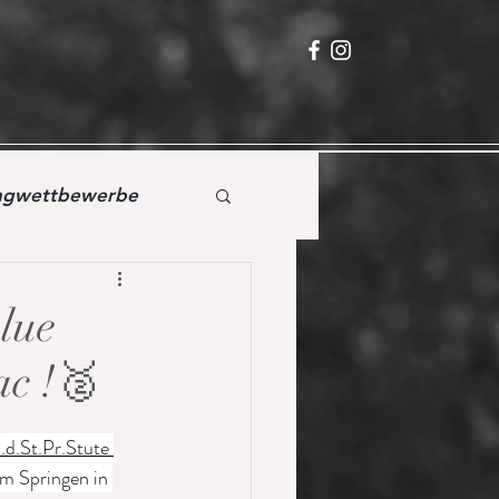
ingwettbewerbe
lue
ac !🥈
.d.St.Pr.Stute 
m Springen in 