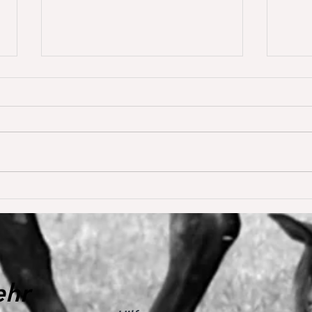
Dream of Love gewinnt
Happ
erstmals S** 1,45m
Young
De W
🥳
ehr