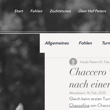
Start
Fohlen
Zuchtstuten
Über Hof Peters
Allgemeines
Fohlen
Turn
Heide Peters
15. Feb
Auktion
Youngster
Chaccero 
nach eine
Aktualisiert:
16. Feb. 2025
Gleich beim ersten Turn
Chaccofina
 von Chacco