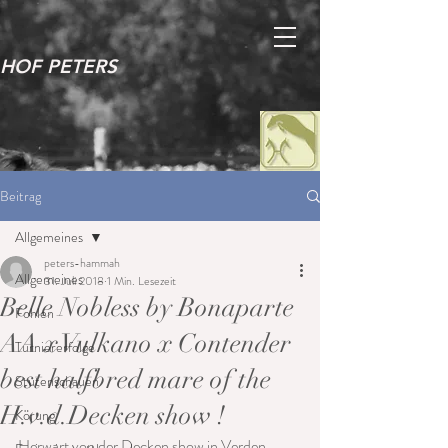
HOF PETERS
Beitrag
Allgemeines
peters-hammah
Allgemeines
31. Juli 2018
1 Min. Lesezeit
Belle Nobless by Bonaparte
Fohlen
AA x Vulkano x Contender
Turniererfolge
best halfbred mare of the
Stutenschauen
H.v.d.Decken show !
Körung
Herwart von der Decken show in Verden