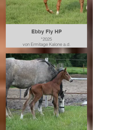
Ebby Fly HP
*2025
von Ermitage Kalone a.d.
Hannoveraner Prämienstute
PHS** Cocofina von Carrico-
Chacco Blue-Graf Top-For
Pleasure
verkauft nach Niedersachsen