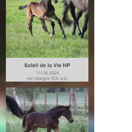
Soleil de la Vie HP
*11.05.2024
von Stargos VDL a.d.
Hannoveraner Prämienstute
Charina Blue von Charthago
Blue-Cardento-Graf Top-For
Pleasure
verkauft nach Baden-
Württemberg