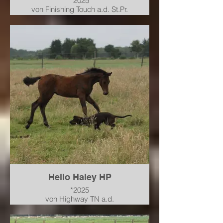
*2025
von Finishing Touch a.d. St.Pr.
Stute / PHS*** Chaccofina von
Chacco Blue-Graf Top-For
Pleasure
verkauft nach Niedersachsen
Hello Haley HP
*2025
von Highway TN a.d.
Hannoveraner Prämienstute
PHS* Cicerella von Cicero Z-