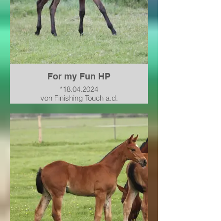
For my Fun HP
*18.04.2024
von Finishing Touch a.d.
Hannoveraner Prämienstute
PHS* Freaky Calmia von For
Pleasure-Landstreicher-Caypso
II-Picard
verkauft nach Baden-
Württemberg
Leider Ende 2025 †