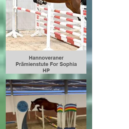
Hengstvorbereitung 2025
Gekört Ende November in
Verden und verkauft an das
Landgestüt Celle. Sein neuer
Name ist Hannofax
Hannoveraner
Prämienstute For Sophia
HP
*03.04.2023
von Forlee a.d. Hannoveraner
Prämienstute PHS** Oh my Fina
von Ogano Sitte-Graf Top-For
Pleasure
verkauft nach Baden-
Württemberg.
Juni 2026 Anwartschaft auf die
Hannoveraner Prämie und gute
Stutenleistungsprüfung