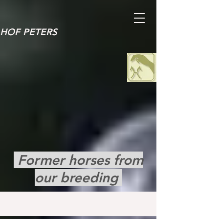
HOF PETERS
Former horses from
our breeding