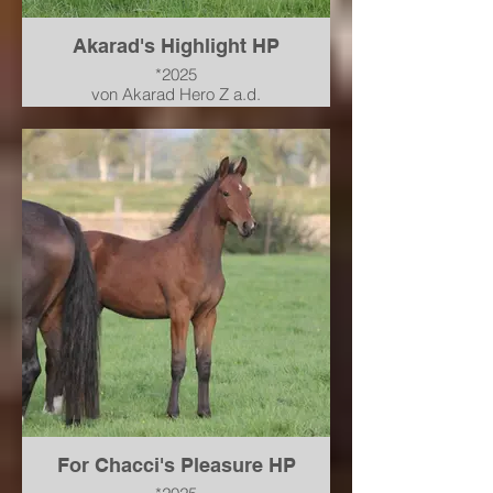
Akarad's Highlight HP
*2025
von Akarad Hero Z a.d.
Hannoveraner Prämienstute
Maccarena von Mumbai-Chacco
Blue-Graf Top-For Pleasure
verkauft nach Baden-
Württemberg
For Chacci's Pleasure HP