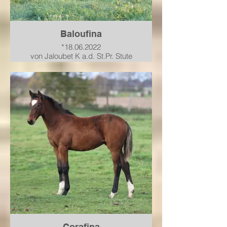
Baloufina
*18.06.2022
von Jaloubet K a.d. St.Pr. Stute
PHS* Carafina von Cardento-
Graf Top-For Pleasure
verkauft in einen top
Ausbildungsstand nach NRW
Corafina