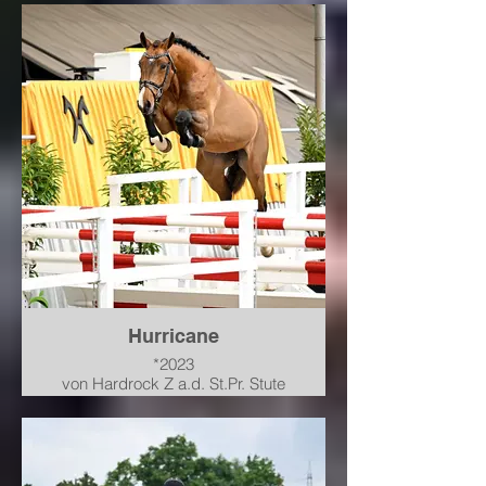
Hurricane
*2023
von Hardrock Z a.d. St.Pr. Stute
PHS*** Grafina von Graf Top-For
Pleasure-Calypso II-Pilot
Hengstvorbereitung 2025
Zugelassen zur Körung, dort
Ende November in Verden als