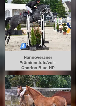
nicht gekörter Hengst nach
Niedersachsen verkauft
Hannoveraner
Prämienstute/vet+
Charina Blue HP
geboren 2020
von Charthago Blue a.d.
St.Pr.Stute Carafina von
Cardento-Graf Top-For Pleasure
verkauft nach Deutschland an
eine junge Reiterin
5 jährig erste Turniere nach einem