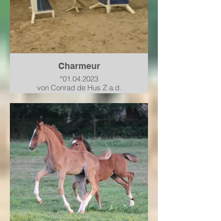
Charmeur
*01.04.2023
von Conrad de Hus Z a.d.
Hannoveraner Prämienstute
PHS* Cicerella von Cicero Z-
Chaman-Landstreicher
verkauft in einen top
Ausbildungsstand nach
Niedersachsen
Hengstvorbereitung 2025