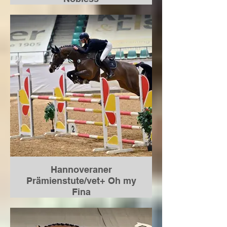
geboren 2014
von Asti Spumante a.d. St.Pr.
Stute Viva Nobless von Vulkano-
Contender-Lancer II
verkauft nach 5 Fohlen bei uns im
Stall nach Südafrika, Standort
Irland
Hannoveraner
Prämienstute/vet+ Oh my
Fina
geboren 2019
von Ogano Sitte a.d. St.Pr. Stute
PHS*** Grafina von Graf Top-For