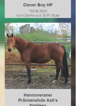
Clever Boy HP
*20.06.2023
von Clarimo a.d. St.Pr. Stute
PHS* Carafina von Cardento-
Graf Top-For Pleasure
verkauft in einen top
Ausbildungsstand nach NRW -
leider im September 2024
eingeschläfert
Hannoveraner
Prämienstute Asti's
Nobless