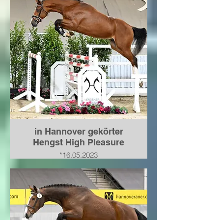
Pleasure-Calypso II-Pilot
verkauft nach Baden-
Württemberg nach Absetzen des
ersten Fohlens
2024 Springpferde A** und L
siegreich, Springpferde M 🥈
In 2025 M* 1,25 m und M**
1,35m platziert. In 2026 bereits 2
Mal S* 1,40 m platziert bis
Anfang Juli
in Hannover gekörter
Hengst High Pleasure
*16.05.2023
von Halifax van het Kluizebos
a.d. Hannoveraner Prämienstute
PHS** Cocofina von Carrico-
Chacco Blue-Graf Top-For
Pleasure
verkauft nach Baden-
Württemberg