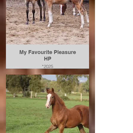
Fohlen im Alter von 4 Jahren.
Bis Springpferde A** an 3. Stelle
platziert.
My Favourite Pleasure
HP
*2025
von Mattias a.d. Hannoveraner
Prämienstute PHS* Freaky
Calmia von For Pleasure-
Landstreicher-Calypso II
verkauft nach Hollan