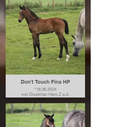
Chaman-Landstreicher
verkauft nach Baden-
Württemberg
Don't Touch Fina HP
*18.06.2024
von Dourkhan Hero Z a.d.
Staatsprämienstute PHS*
Carafina von Cardento-Graf Top-
For Pleasure
verkauft nach Niedersachsen