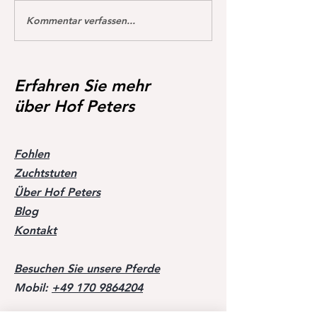
Kommentar verfassen...
Erste Eindrücke unter dem
Weideaustrieb am
Sattel von Djumper 🥰
🌞🌞
Erfahren Sie mehr
über Hof Peters
Fohlen
Zuchtstuten
Über Hof Peters
Blog
Kontakt
Besuchen Sie unsere Pferde
Mobil:
+49 170 9864204