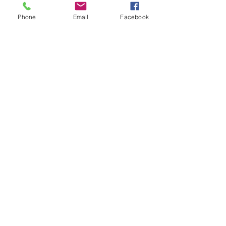
Hilfe
Phone
Email
Facebook
FAQ
Erfolge unserer Nachzucht
Ehemalige Pferde
Folgen Sie uns
Facebook
Instagram
Anmelden