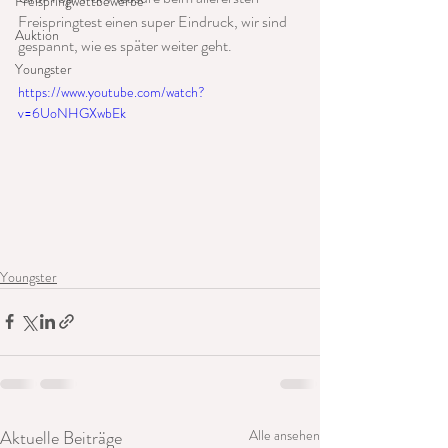
Freispringwettbewerbe
Freispringtest einen super Eindruck, wir sind 
Auktion
gespannt, wie es später weiter geht.
Youngster
https://www.youtube.com/watch?
v=6UoNHGXwbEk
Youngster
Aktuelle Beiträge
Alle ansehen