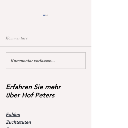
Kommentare
Kommentar verfassen...
Dream of Love gewinnt
Happy Calmia ge
erstmals S** 1,45m
Youngster Tour fü
in De Wolden geg
Starter 🥇🥳
Erfahren Sie mehr
über Hof Peters
Fohlen
Zuchtstuten