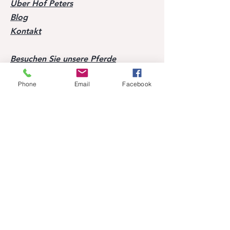
Über Hof Peters
Blog
Kontakt
Besuchen Sie unsere Pferde
Mobil:
+49 170 9864204
Phone
Email
Facebook
Hilfe
FAQ
Erfolge unserer Nachzucht
Ehemalige Pferde
Folgen Sie uns