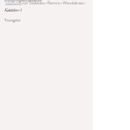
Freispringwettbewerbe
Staronni 
von Stakkato-Ramiro-Wendekreis-
Gotthard
Auktion
Youngster