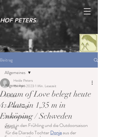
HOF PETERS
Beitrag
Allgemeines
Heide Peters
Allgemeines
16. Apr. 2023
1 Min. Lesezeit
Dream of Love belegt heute
Fohlen
4. Platz in 1,35 m in
Turniererfolge
Enköping / Schweden
Stutenschauen
Start in den Frühling und die Outdoorsaison 
Körung
für die Diarado Tochter 
Donja
 aus der 