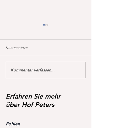
Kommentare
Kommentar verfassen...
Dream of Love gewinnt
Happy Calmia ge
erstmals S** 1,45m
Youngster Tour fü
in De Wolden geg
Starter 🥇🥳
Erfahren Sie mehr
über Hof Peters
Fohlen