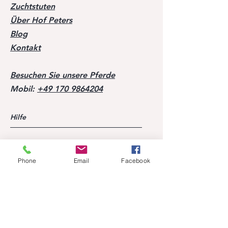
Zuchtstuten
Über Hof Peters
Blog
Kontakt
Besuchen Sie unsere Pferde
Mobil:
+49 170 9864204
Hilfe
FAQ
Erfolge unserer Nachzucht
Phone
Email
Facebook
Ehemalige Pferde
Folgen Sie uns