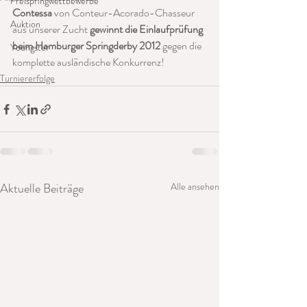
Freispringwettbewerbe
Contessa
 von Conteur-Acorado-Chasseur 
Auktion
aus unserer Zucht 
gewinnt die Einlaufprüfung 
beim Hamburger Springderby 2012
 gegen die 
Youngster
komplette ausländische Konkurrenz!
Turniererfolge
Aktuelle Beiträge
Alle ansehen