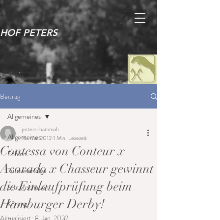
HOF PETERS
Beitrag
Allgemeines
peters-hammah
Allgemeines
16. Mai 2012
1 Min. Lesezeit
Contessa von Conteur x
Fohlen
Acorado x Chasseur gewinnt
Turniererfolge
die Einlaufprüfung beim
Stutenschauen
Hamburger Derby!
Körung
Aktualisiert:
8. Jan. 2022