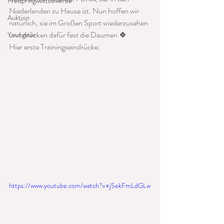
Freispringwettbewerbe
Niederlanden zu Hause ist. Nun hoffen wir 
Auktion
natürlich, sie im Großen Sport wiederzusehen 
und drücken dafür fest die Daumen 🍀
Youngster
Hier erste Trainingseindrücke:
https://www.youtube.com/watch?v=jSekFmLdGLw