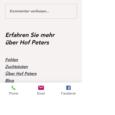
Kommentar verfassen...
Dream of Love gewinnt
Happy Calmia ge
erstmals S** 1,45m
Youngster Tour fü
in De Wolden geg
Starter 🥇🥳
Erfahren Sie mehr
über Hof Peters
Fohlen
Zuchtstuten
Über Hof Peters
Blog
Kontakt
Phone
Email
Facebook
Besuchen Sie unsere Pferde
Mobil:
+49 170 9864204