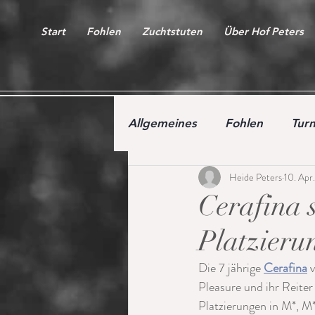
Start
Fohlen
Zuchtstuten
Über Hof Peters
Allgemeines
Fohlen
Turn
Heide Peters
10. Apr
Auktion
Youngster
Cerafina 
Platzierun
Die 7 jährige 
Cerafina
 
Pleasure und ihr Reite
Platzierungen in M*, M