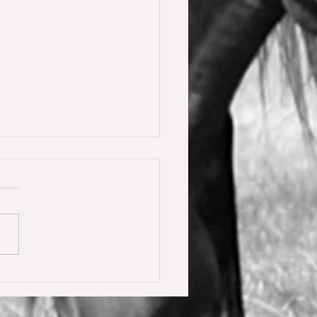
y Calmia gewinnt die
ster Tour für 6 jährige in
olden gegen 66 Starter 🥇