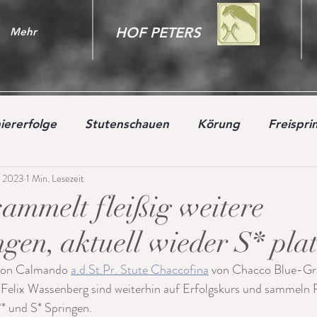
HOF PETERS
Mehr
iererfolge
Stutenschauen
Körung
Freispr
. 2023
1 Min. Lesezeit
sammelt fleißig weitere
gen, aktuell wieder S* plat
von Calmando 
a.d.St.Pr. Stute Chaccofina
 von Chacco Blue-Gr
r Felix Wassenberg sind weiterhin auf Erfolgskurs und sammeln 
** und S* Springen.