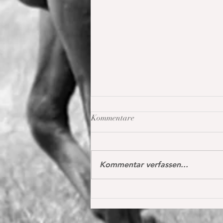
Kommentare
Kommentar verfassen...
Oh my Fina in Donaueschingen
das erste Mal international S*
1,40 m in der Youngster Tour