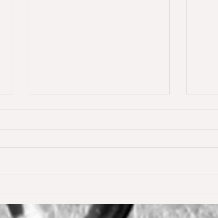
Dream of Love gewinnt
Happ
erstmals S** 1,45m
Young
De W