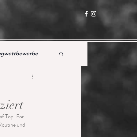
ingwettbewerbe
ziert
af Top-For 
Routine und 